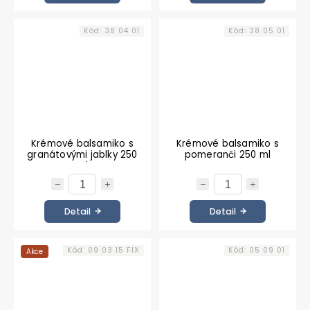
Kód:
38 04 01
Kód:
38 05 01
Krémové balsamiko s
Krémové balsamiko s
granátovými jablky 250
pomeranči 250 ml
ml
Detail
Detail
Kód:
09 03 15 FIX
Kód:
05 09 01
Akce