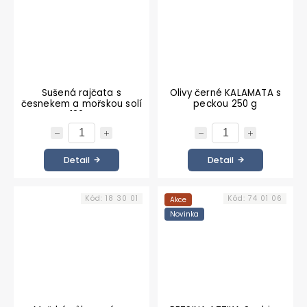
Sušená rajčata s
Olivy černé KALAMATA s
česnekem a mořskou solí
peckou 250 g
180 g
Detail
Detail
Kód:
18 30 01
Kód:
74 01 06
Akce
Novinka