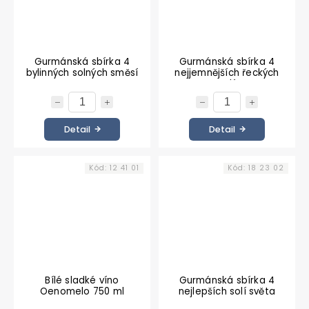
Gurmánská sbírka 4
Gurmánská sbírka 4
bylinných solných směsí
nejjemnějších řeckých
solí
Detail
Detail
Kód:
12 41 01
Kód:
18 23 02
Bílé sladké víno
Gurmánská sbírka 4
Oenomelo 750 ml
nejlepších solí světa