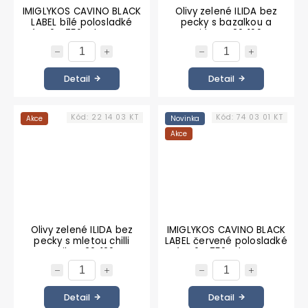
IMIGLYKOS CAVINO BLACK
Olivy zelené ILIDA bez
LABEL bílé polosladké
pecky s bazalkou a
víno 6 x 750 ml KARTON
tymiánem 20x100 g
KARTON
Detail
Detail
Kód:
22 14 03 KT
Kód:
74 03 01 KT
Akce
Novinka
Akce
Olivy zelené ILIDA bez
IMIGLYKOS CAVINO BLACK
pecky s mletou chilli
LABEL červené polosladké
paprikou 20x100 g
víno 6 x 750 ml KARTON
KARTON
Detail
Detail