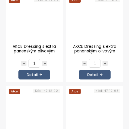
Akce
Akce
AKCE Dressing s extra
AKCE Dressing s extra
panenským olivovým
panenským olivovým
olejem a chilli 250 ml
olejem a oregánem 250
ml
Detail
Detail
Kód:
47 12 02
Kód:
47 12 03
Akce
Akce