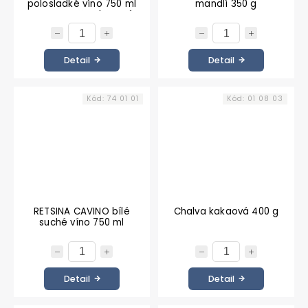
polosladké víno 750 ml
mandlí 350 g
STELVIN - šroubovací
uzávěr
Detail
Detail
Kód:
74 01 01
Kód:
01 08 03
RETSINA CAVINO bílé
Chalva kakaová 400 g
suché víno 750 ml
Detail
Detail