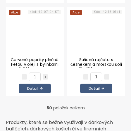
Kód:
42 07 04 KT
Kód:
42 15 01KT
Akce
Akce
Červené papriky plněné
Sušená rajčata s
Fetou v oleji s bylinkami
česnekem a mořskou solí
6x360 g KARTON
12 x 180 g KARTON
Detail
Detail
80
položek celkem
O
v
l
Produkty, které se běžně využívají v dárkových
á
balíčcích, dárkových koších či ve firemních