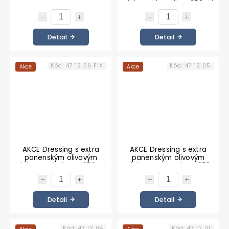
olejem a bazalkou 250 ml
Detail
Detail
Kód:
47 12 06 FIX
Kód:
47 12 05
Akce
Akce
AKCE Dressing s extra
AKCE Dressing s extra
panenským olivovým
panenským olivovým
olejem a citrónem 250 ml
olejem a česnekem 250
ml
Detail
Detail
Kód:
47 12 04
Kód:
47 12 01