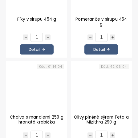
Fíky v sirupu 454 g
Pomeranče v sirupu 454
g
Detail
Detail
Kód:
01 14 04
Kód:
42 06 04
Chalva s mandlemi 250 g
Olivy plněné sýrem Feta a
hranatá krabička
Mizithra 290 g