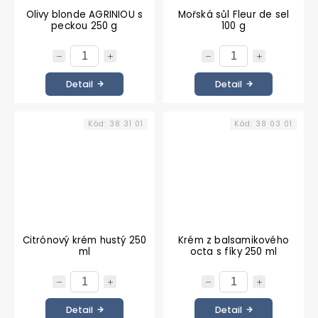
Olivy blonde AGRINIOU s
Mořská sůl Fleur de sel
peckou 250 g
100 g
Detail
Detail
Kód:
38 31 01
Kód:
38 03 01
Citrónový krém hustý 250
Krém z balsamikového
ml
octa s fíky 250 ml
Detail
Detail