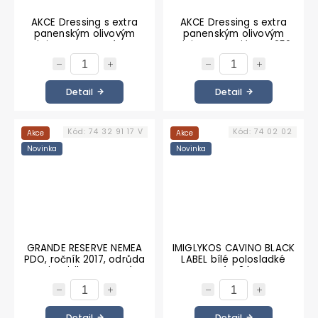
AKCE Dressing s extra
AKCE Dressing s extra
panenským olivovým
panenským olivovým
olejem a rozmarýnem
olejem a tymiánem 250
250 ml
ml
Detail
Detail
Kód:
74 32 91 17 V
Kód:
74 02 02
Akce
Akce
Novinka
Novinka
GRANDE RESERVE NEMEA
IMIGLYKOS CAVINO BLACK
PDO, ročník 2017, odrůda
LABEL bílé polosladké
Agiorgitiko, červené
víno2 l
suché víno 750 ml
Detail
Detail