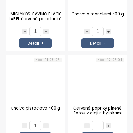
IMIGLYKOS CAVINO BLACK
Chalva a mandlemi 400 g
LABEL červené polosladké
víno 750 ml
Detail
Detail
Kód:
01 08 05
Kód:
42 07 04
Chalva pistáciová 400 g
Červené papriky plněné
Fetou v oleji s bylinkami
360 g