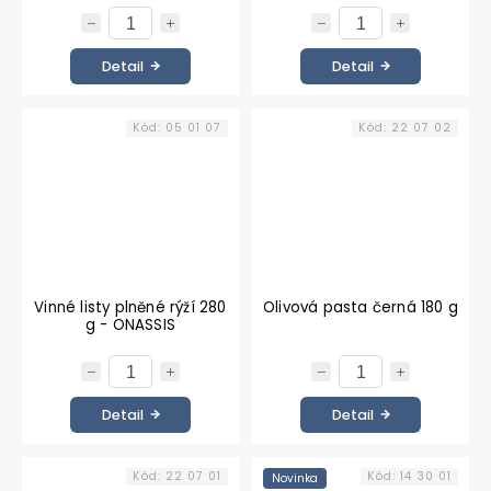
Detail
Detail
Kód:
05 01 07
Kód:
22 07 02
Vinné listy plněné rýží 280
Olivová pasta černá 180 g
g - ONASSIS
Detail
Detail
Kód:
22 07 01
Kód:
14 30 01
Novinka