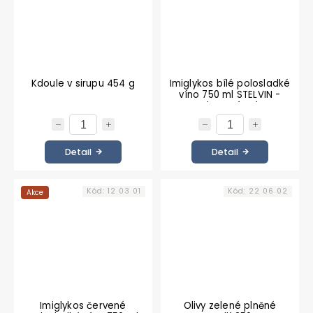
Kdoule v sirupu 454 g
Imiglykos bílé polosladké
víno 750 ml STELVIN -
šroubovací uzávěr
Detail
Detail
Kód:
12 03 01
Kód:
22 06 02
Akce
Imiglykos červené
Olivy zelené plněné