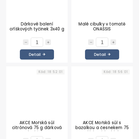
Dárkové balení
Malé cibulky v tomatě
oříškových tyčinek 3x40 g
ONASSIS
Detail
Detail
Kód:
18 52 01
Kód:
18 56 01
AKCE Mořská sůl
AKCE Mořská sůl s
citrónová 75 g dárková
bazalkou a česnekem 75
krabička
g dárková krabička