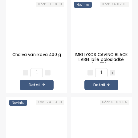
Kód:
01 08 01
Kód:
74 02 01
Novinka
Chalva vanilková 400 g
IMIGLYKOS CAVINO BLACK
LABEL bílé polosladké
víno 750 ml
Detail
Detail
Kód:
74 03 01
Kód:
01 08 04
Novinka