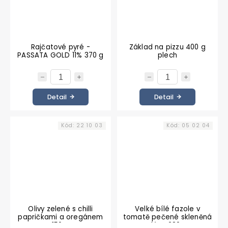
Rajčatové pyré -
Základ na pizzu 400 g
PASSATA GOLD 11% 370 g
plech
Detail
Detail
Kód:
22 10 03
Kód:
05 02 04
Olivy zelené s chilli
Velké bílé fazole v
papričkami a oregánem
tomatě pečené skleněná
150 g
dóza 280 g