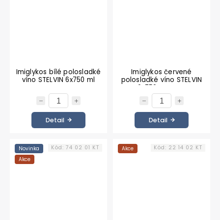
Imiglykos bílé polosladké
Imiglykos červené
víno STELVIN 6x750 ml
polosladké víno STELVIN
KARTON
6x750 KARTON
Detail
Detail
Kód:
74 02 01 KT
Kód:
22 14 02 KT
Novinka
Akce
Akce