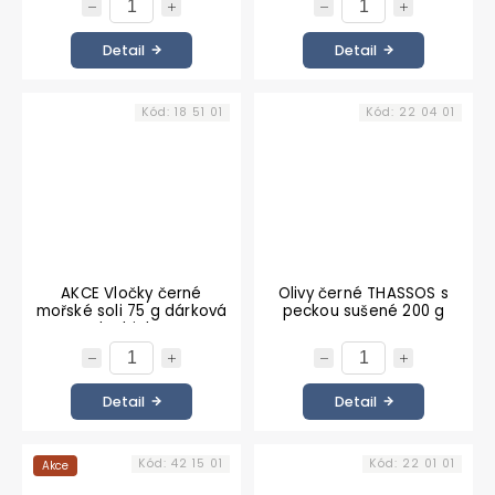
Detail
Detail
Kód:
18 51 01
Kód:
22 04 01
AKCE Vločky černé
Olivy černé THASSOS s
mořské soli 75 g dárková
peckou sušené 200 g
krabička
Detail
Detail
Kód:
42 15 01
Kód:
22 01 01
Akce