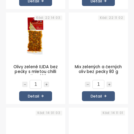
Detail
Detail
Kód:
22 14 03
Kód:
22 11 02
Olivy zelené ILIDA bez
Mix zelených a černých
pecky s mletou chilli
oliv bez pecky 80 g
paprikou 100 g
Detail
Detail
Kód:
14 01 03
Kód:
14 11 01