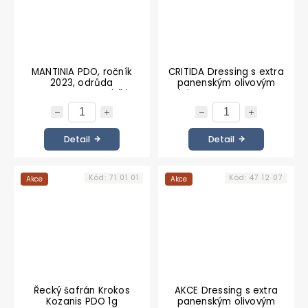
MANTINIA PDO, ročník
CRITIDA Dressing s extra
2023, odrůda
panenským olivovým
MOSCHOFILERO, bílé
olejem s pomerančem
suché víno 750ml
200 ml
Detail
Detail
Kód:
71 01 01
Kód:
47 12 07
Akce
Akce
Řecký šafrán Krokos
AKCE Dressing s extra
Kozanis PDO 1g
panenským olivovým