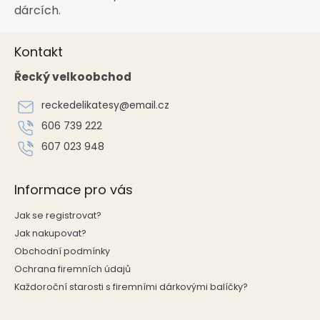
d
dárcích.
a
c
Z
í
Kontakt
á
p
p
r
Řecký velkoobchod
a
v
k
t
reckedelikatesy
@
email.cz
y
í
v
606 739 222
ý
607 023 948
p
i
s
Informace pro vás
u
Jak se registrovat?
Jak nakupovat?
Obchodní podmínky
Ochrana firemních údajů
Každoroční starosti s firemními dárkovými balíčky?