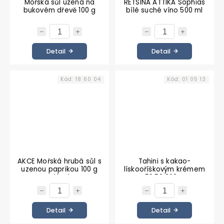
Mořská sůl uzená na
RETSINA ATTIKA Sophias
bukovém dřevě 100 g
bílé suché víno 500 ml
Detail
Detail
Kód:
18 60 04
Kód:
01 05 13
AKCE Mořská hrubá sůl s
Tahini s kakao-
uzenou paprikou 100 g
lískooříškovým krémem
mlýnek
50:50 360 g
Detail
Detail