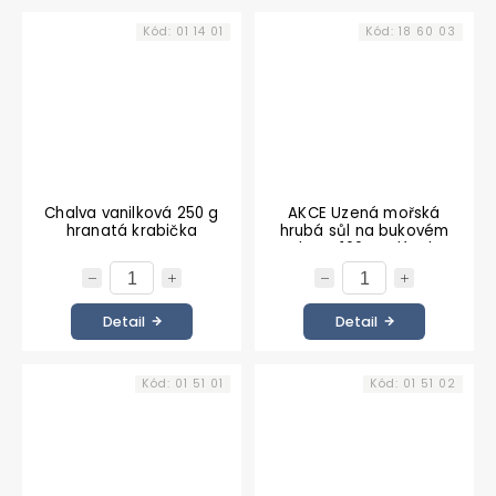
Kód:
01 14 01
Kód:
18 60 03
Chalva vanilková 250 g
AKCE Uzená mořská
hranatá krabička
hrubá sůl na bukovém
dřevě 100 g mlýnek
Detail
Detail
Kód:
01 51 01
Kód:
01 51 02