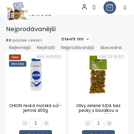
DÁRKOVÉ KOŠE
Přejít
na
obsah
Nejprodávanější
Otevřít filtr
Ř
80
položek celkem
a
Nejlevnější
Nejdražší
Nejprodávanější
Abecedně
V
z
Kód:
81210101
Kód:
22 14 02
Akce
ý
e
Novinka
p
n
i
í
s
p
p
r
r
o
o
d
d
u
CHION řecká mořská sůl -
Olivy zelené ILIDA bez
jemná 400g
pecky s bazalkou a
u
k
tymiánem 100 g
k
t
t
ů
ů