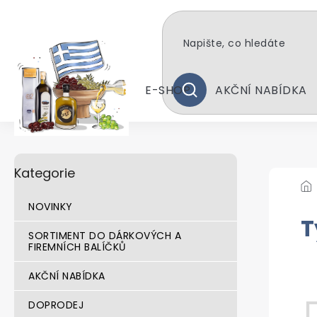
Přejít
na
obsah
E-SHOP
AKČNÍ NABÍDKA
HLEDAT
P
Přeskočit
Kategorie
kategorie
o
s
t
NOVINKY
r
T
a
SORTIMENT DO DÁRKOVÝCH A
FIREMNÍCH BALÍČKŮ
n
Pr
n
AKČNÍ NABÍDKA
í
p
DOPRODEJ
a