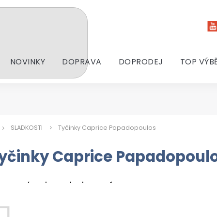
NOVINKY
DOPRAVA
DOPRODEJ
TOP VÝB
SLADKOSTI
Tyčinky Caprice Papadopoulos
yčinky Caprice Papadopoul
odukty teprve připravujeme.