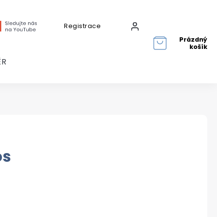
Registrace
Přihlášení
Prázdný
košík
ĚR
os