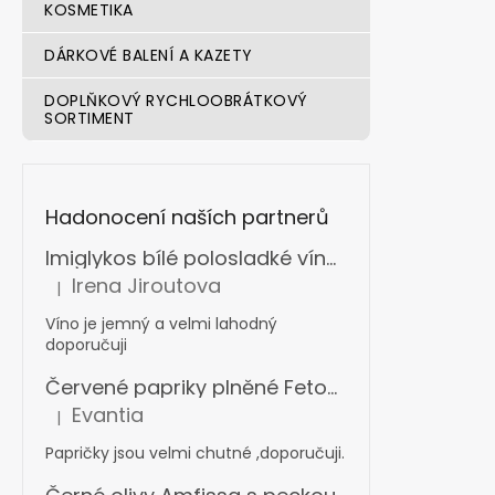
KOSMETIKA
DÁRKOVÉ BALENÍ A KAZETY
DOPLŇKOVÝ RYCHLOOBRÁTKOVÝ
SORTIMENT
Hadonocení naších partnerů
Imiglykos bílé polosladké víno box s ventilkem 5 l
Irena Jiroutova
|
Hodnocení produktu je 5 z 5 hvězdiček.
Víno je jemný a velmi lahodný
doporučuji
Červené papriky plněné Fetou v oleji s bylinkami 360 g
Evantia
|
Hodnocení produktu je 5 z 5 hvězdiček.
Papričky jsou velmi chutné ,doporučuji.