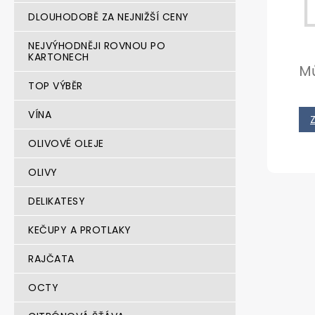
n
DLOUHODOBĚ ZA NEJNIŽŠÍ CENY
e
l
NEJVÝHODNĚJI ROVNOU PO
KARTONECH
Mů
TOP VÝBĚR
VÍNA
OLIVOVÉ OLEJE
OLIVY
DELIKATESY
KEČUPY A PROTLAKY
RAJČATA
OCTY