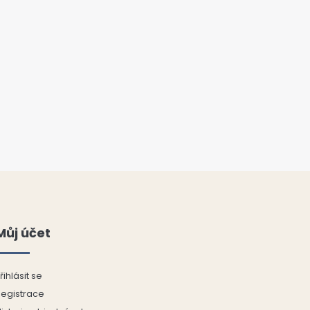
Můj účet
řihlásit se
Registrace