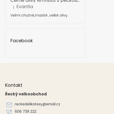
Černé olivy Amfissa s peckou mamouth 4,4 kg
Evantia
|
Hodnocení produktu je 5 z 5 hvězdiček.
Velmi chutné,masité ,velké olivy.
Facebook
Z
á
p
a
Kontakt
t
í
Řecký velkoobchod
reckedelikatesy
@
email.cz
606 739 222