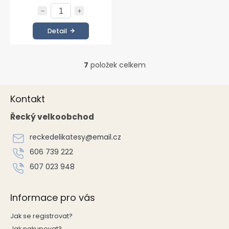
Detail
7
položek celkem
O
v
l
Z
á
Kontakt
á
d
p
Řecký velkoobchod
a
a
c
t
í
reckedelikatesy
@
email.cz
í
p
606 739 222
r
v
607 023 948
k
y
v
Informace pro vás
ý
p
Jak se registrovat?
i
Jak nakupovat?