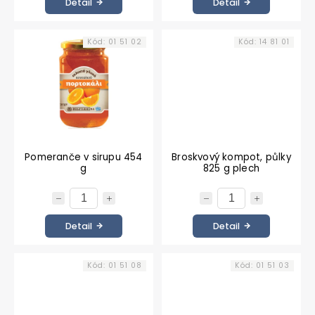
Detail
Detail
Kód:
01 51 02
Kód:
14 81 01
Pomeranče v sirupu 454
Broskvový kompot, půlky
g
825 g plech
Detail
Detail
Kód:
01 51 08
Kód:
01 51 03