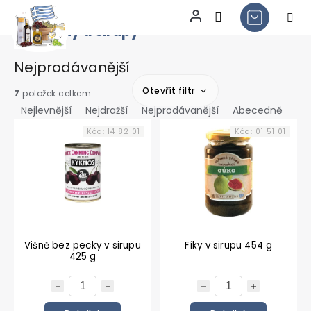
Kompoty a sirupy
Přejít
na
obsah
Nejprodávanější
Otevřít filtr
Ř
7
položek celkem
a
Nejlevnější
Nejdražší
Nejprodávanější
Abecedně
V
z
Kód:
14 82 01
Kód:
01 51 01
ý
e
p
n
i
í
s
p
p
r
r
o
o
d
d
u
Višně bez pecky v sirupu
Fíky v sirupu 454 g
425 g
u
k
k
t
t
ů
ů