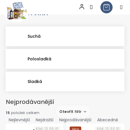
ČERVENÁ VÍNA
Přejít
na
obsah
Suchá
Polosladká
Sladká
Nejprodávanější
Otevřít filtr
Ř
15
položek celkem
a
Nejlevnější
Nejdražší
Nejprodávanější
Abecedně
V
z
Kód:
12 05 01
Kód:
12 03 01
Akce