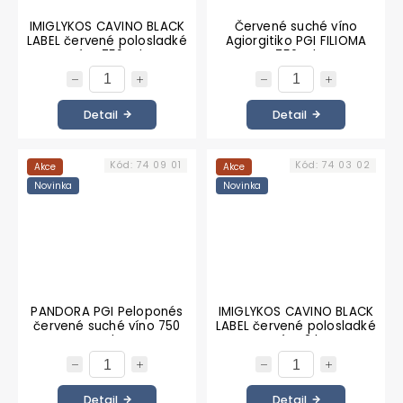
IMIGLYKOS CAVINO BLACK
Červené suché víno
LABEL červené polosladké
Agiorgitiko PGI FILIOMA
víno 750 ml
750 ml
Detail
Detail
Kód:
74 09 01
Kód:
74 03 02
Akce
Akce
Novinka
Novinka
PANDORA PGI Peloponés
IMIGLYKOS CAVINO BLACK
červené suché víno 750
LABEL červené polosladké
ml
víno 2 l
Detail
Detail