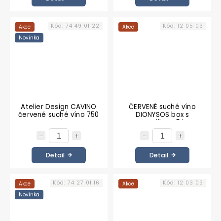
Kód:
74 49 01 22
Kód:
12 05 03
Akce
Akce
Novinka
Atelier Design CAVINO
ČERVENÉ suché víno
červené suché víno 750
DIONYSOS box s
ml
ventilkem 5 l
Detail
Detail
Kód:
74 27 01 16
Kód:
12 03 03
Akce
Akce
Novinka