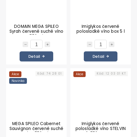
DOMAIN MEGA SPILEO
Imiglykos červené
Syrah červené suché víno
polosladké víno box 5 l
750 ml
Detail
Detail
Kód:
74 28 01
Kód:
12 03 01 KT
Akce
Akce
Novinka
MEGA SPILEO Cabernet
Imiglykos červené
Sauvignon červené suché
polosladké víno STELVIN
víno 750 ml
6x750 KARTON