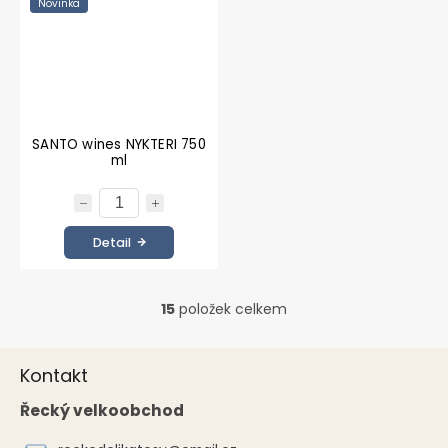
Novinka
SANTO wines NYKTERI 750
ml
Detail
15
položek celkem
O
v
l
Z
á
Kontakt
á
d
p
Řecký velkoobchod
a
a
c
t