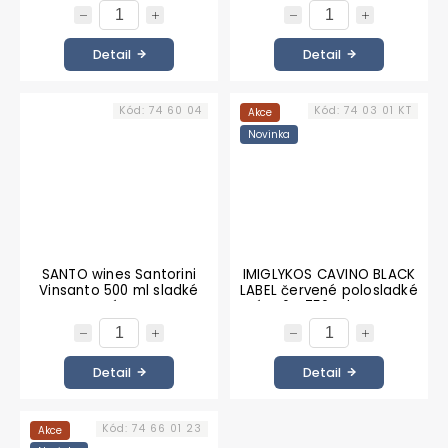
Detail
Detail
Kód:
74 60 04
Kód:
74 03 01 KT
Akce
Novinka
SANTO wines Santorini
IMIGLYKOS CAVINO BLACK
Vinsanto 500 ml sladké
LABEL červené polosladké
víno
víno 6 x 750 ml KARTON
Detail
Detail
Kód:
74 66 01 23
Akce