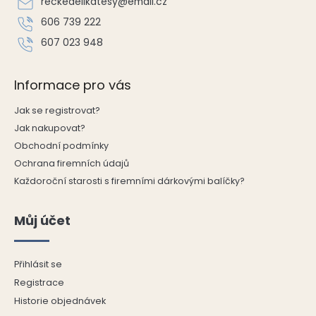
í
reckedelikatesy
@
email.cz
í
p
606 739 222
r
v
607 023 948
k
y
v
Informace pro vás
ý
p
Jak se registrovat?
i
Jak nakupovat?
s
Obchodní podmínky
u
Ochrana firemních údajů
Každoroční starosti s firemními dárkovými balíčky?
Můj účet
Přihlásit se
Registrace
Historie objednávek