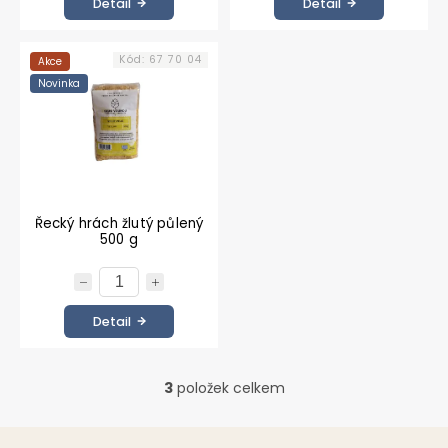
Detail
Detail
Kód:
67 70 04
Akce
Novinka
Řecký hrách žlutý půlený
500 g
Detail
3
položek celkem
O
v
l
Z