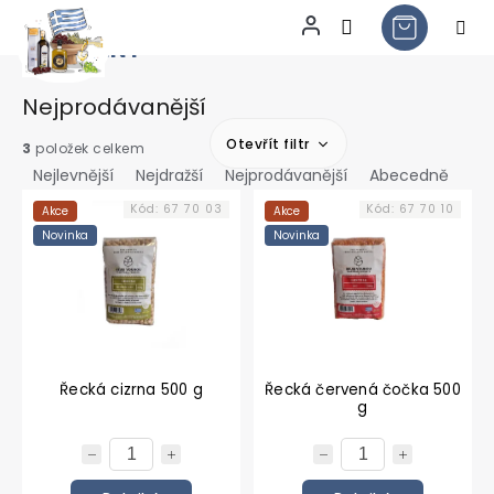
LUŠTĚNINY
Přejít
na
obsah
Nejprodávanější
Otevřít filtr
Ř
3
položek celkem
a
Nejlevnější
Nejdražší
Nejprodávanější
Abecedně
V
z
Kód:
67 70 03
Kód:
67 70 10
Akce
Akce
ý
e
Novinka
Novinka
p
n
i
í
s
p
p
r
r
o
o
d
d
u
Řecká cizrna 500 g
Řecká červená čočka 500
g
u
k
k
t
t
ů
ů