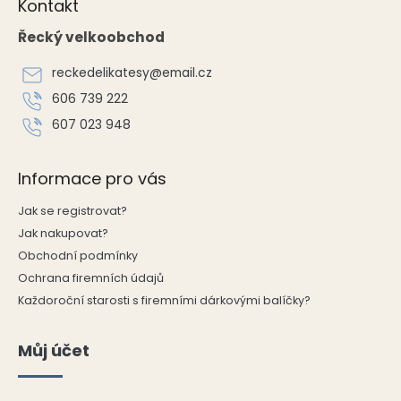
á
Kontakt
á
d
p
Řecký velkoobchod
a
a
c
t
í
reckedelikatesy
@
email.cz
í
p
606 739 222
r
v
607 023 948
k
y
v
Informace pro vás
ý
p
Jak se registrovat?
i
Jak nakupovat?
s
Obchodní podmínky
u
Ochrana firemních údajů
Každoroční starosti s firemními dárkovými balíčky?
Můj účet