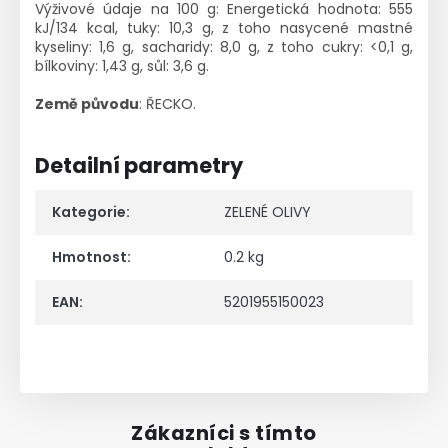
Výživové údaje na 100 g: Energetická hodnota: 555
kJ/134 kcal, tuky: 10,3 g, z toho nasycené mastné
kyseliny: 1,6 g, sacharidy: 8,0 g, z toho cukry: <0,1 g,
bílkoviny: 1,43 g, sůl: 3,6 g.
Země původu
: ŘECKO.
Detailní parametry
Kategorie
:
ZELENÉ OLIVY
Hmotnost
:
0.2 kg
EAN
:
5201955150023
Zákazníci s tímto