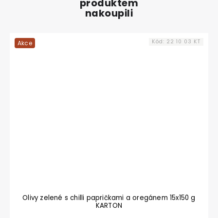
produktem
nakoupili
Kód:
22 10 03 KT
Akce
Olivy zelené s chilli papričkami a oregánem 15x150 g
KARTON