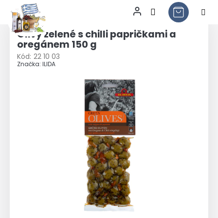
Přejít
na
Olivy zelené s chilli papričkami a
obsah
oregánem 150 g
Kód:
22 10 03
Značka:
ILIDA