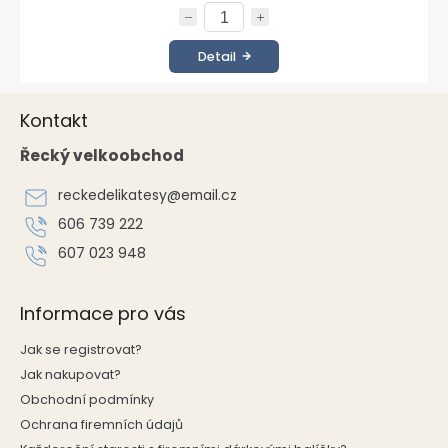
Detail
Z
Kontakt
á
p
Řecký velkoobchod
a
t
reckedelikatesy
@
email.cz
í
606 739 222
607 023 948
Informace pro vás
Jak se registrovat?
Jak nakupovat?
Obchodní podmínky
Ochrana firemních údajů