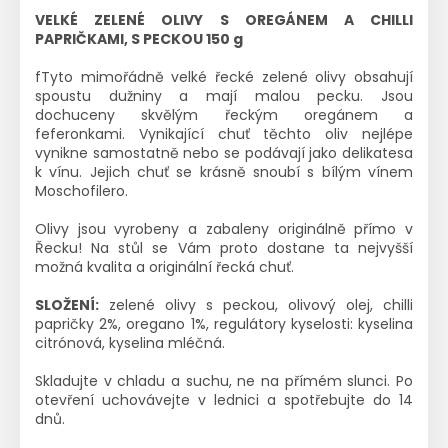
VELKÉ ZELENÉ OLIVY S OREGÁNEM A CHILLI
PAPRIČKAMI, S PECKOU 150 g
fTyto mimořádně velké řecké zelené olivy obsahují
spoustu dužniny a mají malou pecku. Jsou
dochuceny skvělým řeckým oregánem a
feferonkami. Vynikající chuť těchto oliv nejlépe
vynikne samostatně nebo se podávají jako delikatesa
k vínu. Jejich chuť se krásně snoubí s bílým vínem
Moschofilero.
Olivy jsou vyrobeny a zabaleny originálně přímo v
Řecku! Na stůl se Vám proto dostane ta nejvyšší
možná kvalita a originální řecká chuť.
SLOŽENÍ:
zelené olivy s peckou, olivový olej, chilli
papričky 2%, oregano 1%, regulátory kyselosti: kyselina
citrónová, kyselina mléčná.
Skladujte v chladu a suchu, ne na přímém slunci. Po
otevření uchovávejte v lednici a spotřebujte do 14
dnů.