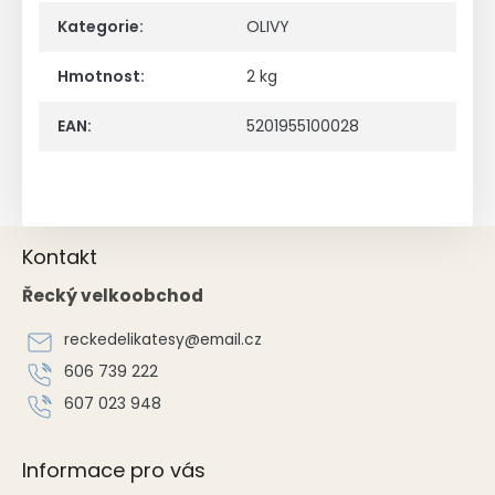
Kategorie
:
OLIVY
Hmotnost
:
2 kg
EAN
:
5201955100028
Z
Kontakt
á
p
Řecký velkoobchod
a
t
reckedelikatesy
@
email.cz
í
606 739 222
607 023 948
Informace pro vás