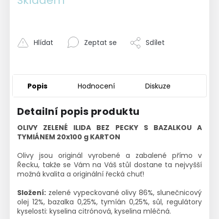
Skladem
Hlídat
Zeptat se
Sdílet
Popis
Hodnocení
Diskuze
Detailní popis produktu
OLIVY ZELENÉ ILIDA BEZ PECKY S BAZALKOU A
TYMIÁNEM 20x100 g KARTON
Olivy jsou originál vyrobené a zabalené přímo v
Řecku, takže se Vám na Váš stůl dostane ta nejvyšší
možná kvalita a originální řecká chuť!
Složení:
zelené vypeckované olivy 86%, slunečnicový
olej 12%, bazalka 0,25%, tymíán 0,25%, sůl, regulátory
kyselosti: kyselina citrónová, kyselina mléčná.