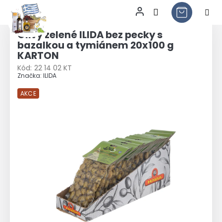
Přejít
na
Olivy zelené ILIDA bez pecky s
obsah
bazalkou a tymiánem 20x100 g
KARTON
Kód:
22 14 02 KT
Značka:
ILIDA
AKCE