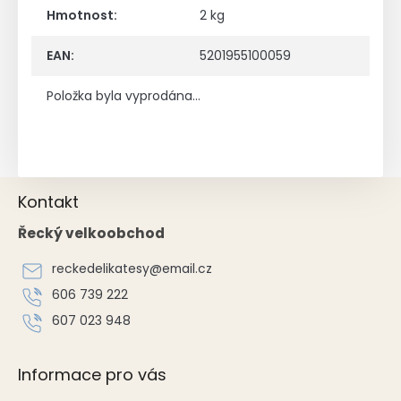
Hmotnost
:
2 kg
EAN
:
5201955100059
Položka byla vyprodána…
Z
Kontakt
á
p
Řecký velkoobchod
a
t
reckedelikatesy
@
email.cz
í
606 739 222
607 023 948
Informace pro vás