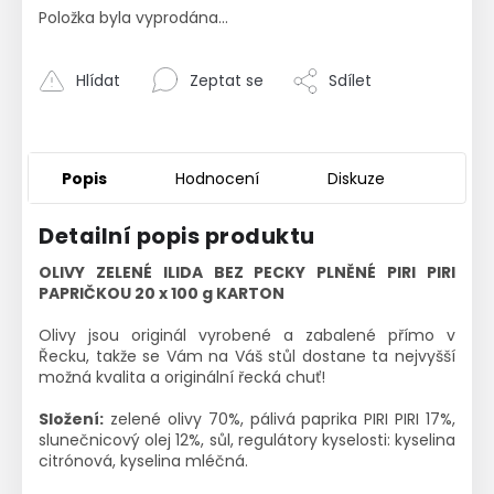
Položka byla vyprodána…
Hlídat
Zeptat se
Sdílet
Popis
Hodnocení
Diskuze
Detailní popis produktu
OLIVY ZELENÉ ILIDA BEZ PECKY PLNĚNÉ PIRI PIRI
PAPRIČKOU 20 x 100 g KARTON
Olivy jsou originál vyrobené a zabalené přímo v
Řecku, takže se Vám na Váš stůl dostane ta nejvyšší
možná kvalita a originální řecká chuť!
Složení:
zelené olivy 70%, pálivá paprika PIRI PIRI 17%,
slunečnicový olej 12%, sůl, regulátory kyselosti: kyselina
citrónová, kyselina mléčná.