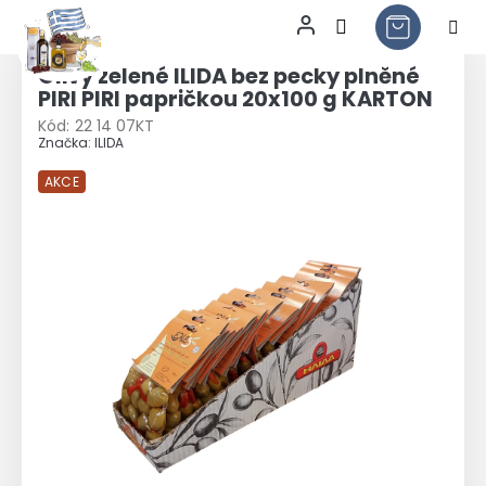
Přejít
na
Olivy zelené ILIDA bez pecky plněné
obsah
PIRI PIRI papričkou 20x100 g KARTON
Kód:
22 14 07KT
Značka:
ILIDA
AKCE