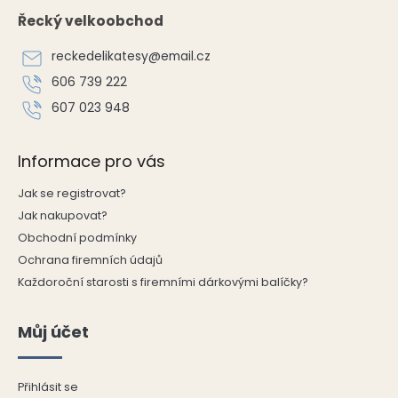
p
Řecký velkoobchod
a
t
reckedelikatesy
@
email.cz
í
606 739 222
607 023 948
Informace pro vás
Jak se registrovat?
Jak nakupovat?
Obchodní podmínky
Ochrana firemních údajů
Každoroční starosti s firemními dárkovými balíčky?
Můj účet
Přihlásit se