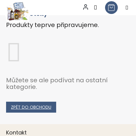
TOP Vinotéky
Přejít
na
Produkty teprve připravujeme.
obsah
Můžete se ale podívat na ostatní
kategorie.
ZPĚT DO OBCHODU
Z
Kontakt
á