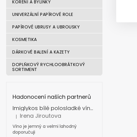
KOŘENÍ A BYLINKY
UNIVERZÁLNÍ PAPÍROVÉ ROLE
PAPÍROVÉ UBRUSY A UBROUSKY
KOSMETIKA
DÁRKOVÉ BALENÍ A KAZETY
DOPLŇKOVÝ RYCHLOOBRÁTKOVÝ
SORTIMENT
Hadonocení naších partnerů
Imiglykos bílé polosladké víno box s ventilkem 5 l
Irena Jiroutova
|
Hodnocení produktu je 5 z 5 hvězdiček.
Víno je jemný a velmi lahodný
doporučuji