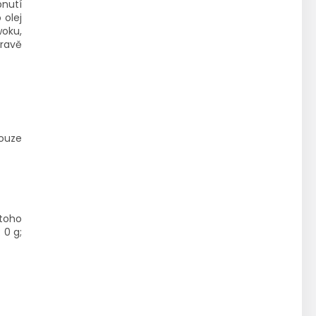
pnutí
 olej
woku,
pravě
pouze
toho
 0 g;