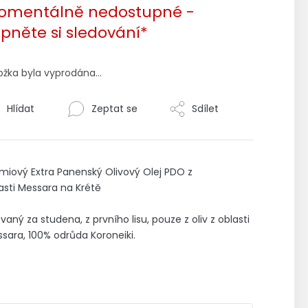
omentálně nedostupné -
roduktu
pněte si sledování*
0
ožka byla vyprodána…
ězdiček.
Hlídat
Zeptat se
Sdílet
miový Extra Panenský Olivový Olej PDO z
asti Messara na Krétě
ovaný za studena, z prvního lisu, pouze z oliv z oblasti
sara, 100% odrůda Koroneiki.