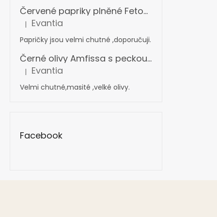
Červené papriky plněné Fetou v oleji s bylinkami 360 g
Evantia
|
Hodnocení produktu je 5 z 5 hvězdiček.
Papričky jsou velmi chutné ,doporučuji.
Černé olivy Amfissa s peckou mamouth 4,4 kg
Evantia
|
Hodnocení produktu je 5 z 5 hvězdiček.
Velmi chutné,masité ,velké olivy.
Facebook
Z
á
p