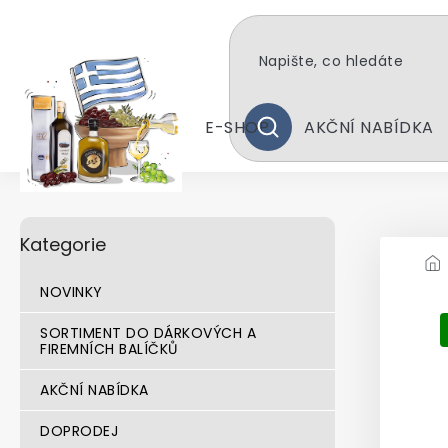
Přejít
na
obsah
E-SHOP
AKČNÍ NABÍDKA
HLEDAT
P
Přeskočit
Kategorie
kategorie
o
s
t
NOVINKY
r
a
SORTIMENT DO DÁRKOVÝCH A
FIREMNÍCH BALÍČKŮ
n
n
AKČNÍ NABÍDKA
í
p
DOPRODEJ
a