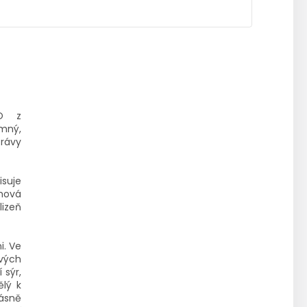
DO z
emný,
trávy
isuje
chová
lizeň
i. Ve
ových
 sýr,
ělý k
rásně