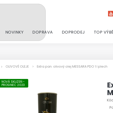
NOVINKY
DOPRAVA
DOPRODEJ
TOP VÝB
OLIVOVÉ OLEJE
Extra pan. olivový olej MESSARA PDO 1 l plech
NOVÁ SKLIZEŇ -
E
PROSINEC 2023
M
Kód
P
P
h