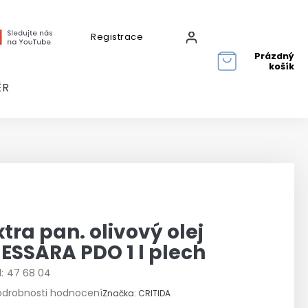
Registrace
Přihlášení
Prázdný
košík
ĚR
xtra pan. olivový olej
ESSARA PDO 1 l plech
:
47 68 04
růměrné
odrobnosti hodnocení
Značka:
CRITIDA
odnocení