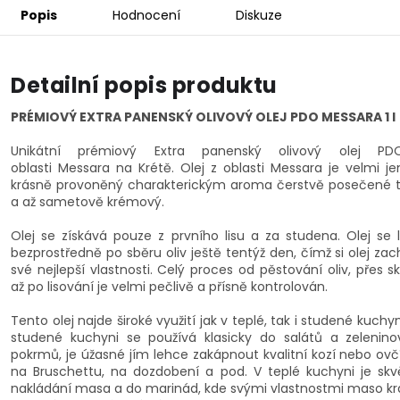
Popis
Hodnocení
Diskuze
Detailní popis produktu
PRÉMIOVÝ EXTRA PANENSKÝ OLIVOVÝ OLEJ PDO MESSARA 1 l
Unikátní prémiový Extra panenský olivový olej P
oblasti Messara na Krétě. Olej z oblasti Messara je velmi j
krásně provoněný charakterickým aroma čerstvě posečené 
a až sametově krémový.
Olej se získává pouze z prvního lisu a za studena. Olej se l
bezprostředně po sběru oliv ještě tentýž den, čímž si olej za
své nejlepší vlastnosti. Celý proces od pěstování oliv, přes sk
až po lisování je velmi pečlivě a přísně kontrolován.
Tento olej najde široké využití jak v teplé, tak i studené kuchyn
studené kuchyni se používá klasicky do salátů a zelenin
pokrmů, je úžasné jím lehce zakápnout kvalitní kozí nebo ovčí
na Bruschettu, na dozdobení a pod. V teplé kuchyni je skv
nakládání masa a do marinád, kde svými vlastnostmi maso k