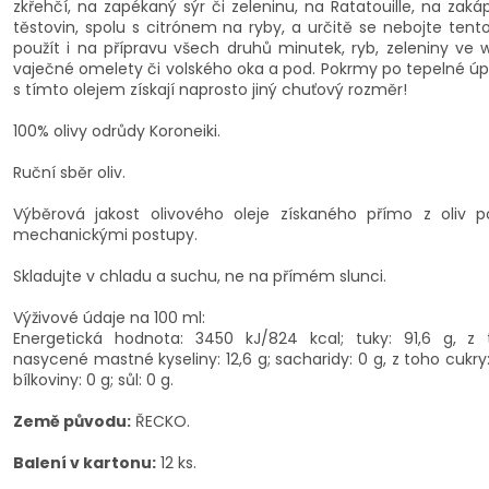
zkřehčí, na zapékaný sýr či zeleninu, na Ratatouille, na zaká
těstovin, spolu s citrónem na ryby, a určitě se nebojte tento
použít i na přípravu všech druhů minutek, ryb, zeleniny ve 
vaječné omelety či volského oka a pod. Pokrmy po tepelné ú
s tímto olejem získají naprosto jiný chuťový rozměr!
100% olivy odrůdy Koroneiki.
Ruční sběr oliv.
Výběrová jakost olivového oleje získaného přímo z oliv 
mechanickými postupy.
Skladujte v chladu a suchu, ne na přímém slunci.
Výživové údaje na 100 ml:
Energetická hodnota: 3450 kJ/824 kcal; tuky: 91,6 g, z 
nasycené mastné kyseliny: 12,6 g; sacharidy: 0 g, z toho cukry:
bílkoviny: 0 g; sůl: 0 g.
Země původu:
ŘECKO.
Balení v kartonu:
12 ks.