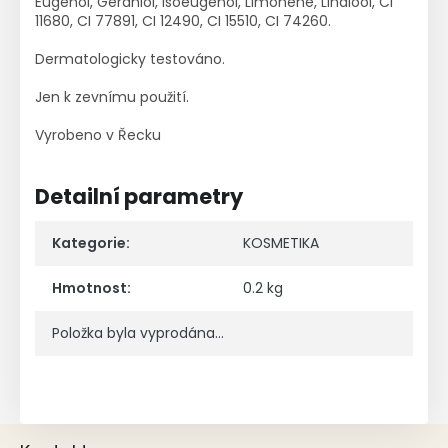
Eugenol, Geraniol, Isoeugenol, Limonene, Linalool, CI
11680, CI 77891, CI 12490, CI 15510, CI 74260.
Dermatologicky testováno.
Jen k zevnímu použití.
Vyrobeno v Řecku
Detailní parametry
Kategorie
:
KOSMETIKA
Hmotnost
:
0.2 kg
Položka byla vyprodána…
Z