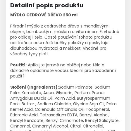
Detailní popis produktu
MÝDLO CEDROVÉ DŘEVO 250 ml
Přírodní mýdlo z cedrového dřeva s mandlovým
olejem, bambuckým máslem a vitamínem E, vhodné
pro obličej i tělo. Časté používání tohoto produktu
odstraňuje odumřelé buňky pokožky a poskytuje
dlouhodobou hydrataci a měkkost. Vhodné pro
všechny typy pleti.
Použití:
Aplikujte jemně na obličej nebo tělo a
důkladně opláchněte vodou. Ideální pro každodenní
použití.
Složení (Ingredients):
Sodium Palmate, Sodium
Palm Kernelate, Aqua, Glycerin, Parfum, Prunus
Amygdalus Dulcis Oil, Palm Acid, Butyrospermum
Parkii Butter , Sodium Chloride, Glycine Soja Oil, Palm
Kernel Acid, Calendula Officinalis Oil, Tocopherol,
Etidronic Acid, Tetrasodium EDTA, Benzyl Alcohol,
Benzyl Benzoate, Benzyl Cinnamate, Benzyl Salicylate,
Cinnamal, Cinnamyl Alcohol, Citral, Citronellol,