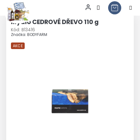
Přejít
na
Mýdlo CEDROVÉ DŘEVO 110 g
obsah
Kód:
B13416
Značka:
BODYFARM
AKCE