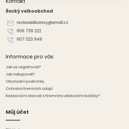
Kontakt
á
p
Řecký velkoobchod
a
t
reckedelikatesy
@
email.cz
í
606 739 222
607 023 948
Informace pro vás
Jak se registrovat?
Jak nakupovat?
Obchodní podmínky
Ochrana firemních údajů
Každoroční starosti s firemními dárkovými balíčky?
Můj účet