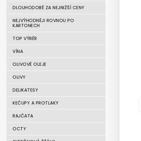
n
DLOUHODOBĚ ZA NEJNIŽŠÍ CENY
e
l
NEJVÝHODNĚJI ROVNOU PO
KARTONECH
TOP VÝBĚR
VÍNA
OLIVOVÉ OLEJE
OLIVY
DELIKATESY
KEČUPY A PROTLAKY
RAJČATA
OCTY