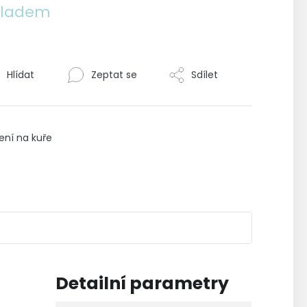
kladem
roduktu
0
Hlídat
Zeptat se
Sdílet
ězdiček.
ení na kuře
Detailní parametry