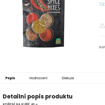
S
p
je
0,
z
5
hv
Koř
Popis
Hodnocení
Diskuze
Detailní popis produktu
KOŘENÍ NA KUŘE 40 g