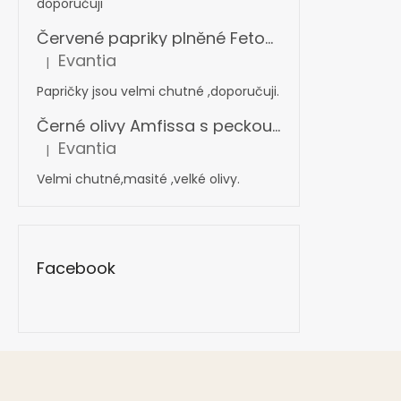
doporučuji
Červené papriky plněné Fetou v oleji s bylinkami 360 g
Evantia
|
Hodnocení produktu je 5 z 5 hvězdiček.
Papričky jsou velmi chutné ,doporučuji.
Černé olivy Amfissa s peckou mamouth 4,4 kg
Evantia
|
Hodnocení produktu je 5 z 5 hvězdiček.
Velmi chutné,masité ,velké olivy.
Facebook
Z
á
p