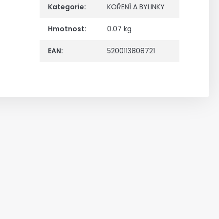
Kategorie
:
KOŘENÍ A BYLINKY
Hmotnost
:
0.07 kg
EAN
:
5200113808721