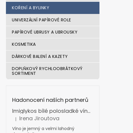
KOŘENÍ A BYLINKY
UNIVERZÁLNÍ PAPÍROVÉ ROLE
PAPÍROVÉ UBRUSY A UBROUSKY
KOSMETIKA
DÁRKOVÉ BALENÍ A KAZETY
DOPLŇKOVÝ RYCHLOOBRÁTKOVÝ
SORTIMENT
Hadonocení naších partnerů
Imiglykos bílé polosladké víno box s ventilkem 5 l
Irena Jiroutova
|
Hodnocení produktu je 5 z 5 hvězdiček.
Víno je jemný a velmi lahodný