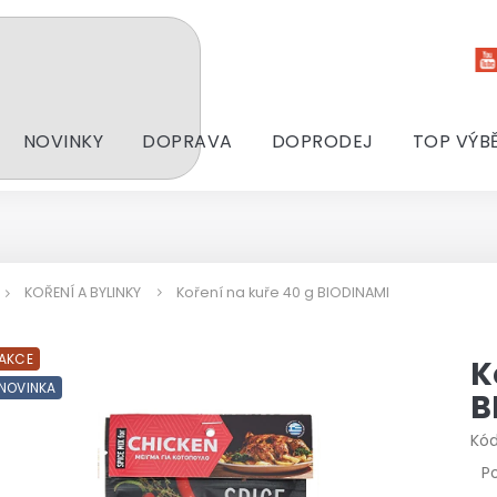
NOVINKY
DOPRAVA
DOPRODEJ
TOP VÝB
KOŘENÍ A BYLINKY
Koření na kuře 40 g BIODINAMI
AKCE
K
NOVINKA
B
Kód
P
P
h