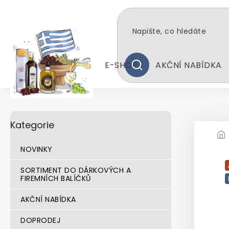
Přejít
na
obsah
E-SHOP
AKČNÍ NABÍDKA
HLEDAT
P
Přeskočit
Kategorie
kategorie
o
s
t
NOVINKY
r
a
SORTIMENT DO DÁRKOVÝCH A
FIREMNÍCH BALÍČKŮ
n
n
AKČNÍ NABÍDKA
í
p
DOPRODEJ
a