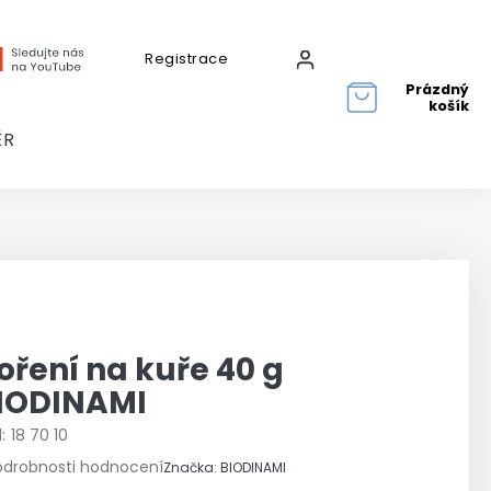
Registrace
Přihlášení
Prázdný
košík
ĚR
oření na kuře 40 g
IODINAMI
:
18 70 10
růměrné
odrobnosti hodnocení
Značka:
BIODINAMI
odnocení