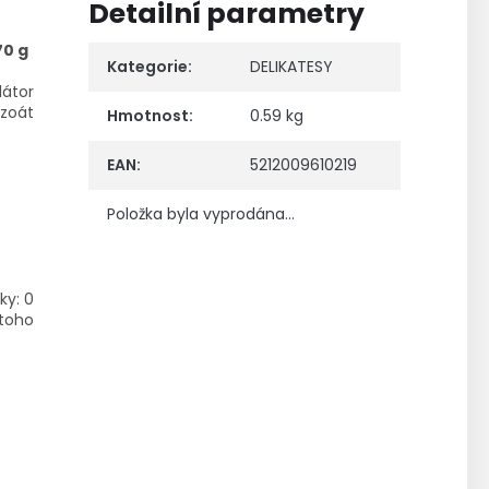
Detailní parametry
70 g
Kategorie
:
DELIKATESY
látor
zoát
Hmotnost
:
0.59 kg
EAN
:
5212009610219
Položka byla vyprodána…
ky: 0
 toho