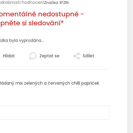
růměrné
odrobnosti hodnocení
Značka:
EFZIN
odnocení
omentálně nedostupné -
roduktu
pněte si sledování*
0
ožka byla vyprodána…
ězdiček.
Hlídat
Zeptat se
Sdílet
ládaný mix zelených a červených chilli papriček