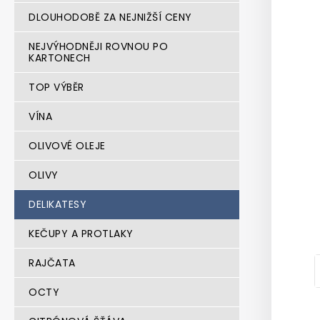
n
DLOUHODOBĚ ZA NEJNIŽŠÍ CENY
e
l
NEJVÝHODNĚJI ROVNOU PO
KARTONECH
TOP VÝBĚR
VÍNA
OLIVOVÉ OLEJE
OLIVY
DELIKATESY
KEČUPY A PROTLAKY
RAJČATA
OCTY