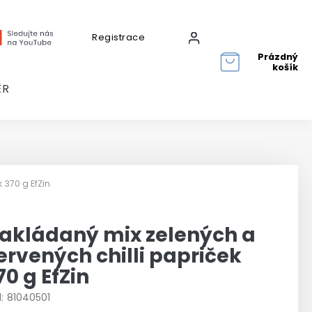
Registrace
Přihlášení
Prázdný
košík
ĚR
 370 g EfZin
akládaný mix zelených a
ervených chilli papriček
70 g EfZin
:
81040501