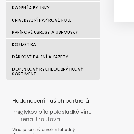
KOŘENÍ A BYLINKY
UNIVERZÁLNÍ PAPÍROVÉ ROLE
PAPÍROVÉ UBRUSY A UBROUSKY
KOSMETIKA
DÁRKOVÉ BALENÍ A KAZETY
DOPLŇKOVÝ RYCHLOOBRÁTKOVÝ
SORTIMENT
Hadonocení naších partnerů
Imiglykos bílé polosladké víno box s ventilkem 5 l
Irena Jiroutova
|
Hodnocení produktu je 5 z 5 hvězdiček.
Víno je jemný a velmi lahodný