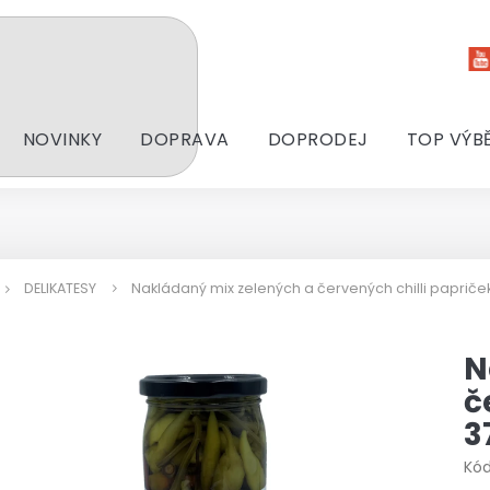
NOVINKY
DOPRAVA
DOPRODEJ
TOP VÝB
DELIKATESY
Nakládaný mix zelených a červených chilli papriček
N
č
3
Kód