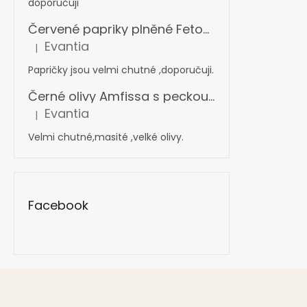
doporučuji
Červené papriky plněné Fetou v oleji s bylinkami 360 g
Evantia
|
Hodnocení produktu je 5 z 5 hvězdiček.
Papričky jsou velmi chutné ,doporučuji.
Černé olivy Amfissa s peckou mamouth 4,4 kg
Evantia
|
Hodnocení produktu je 5 z 5 hvězdiček.
Velmi chutné,masité ,velké olivy.
Facebook
Z
á
p