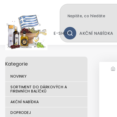
Přejít
na
obsah
E-SHOP
AKČNÍ NABÍDKA
HLEDAT
P
Přeskočit
Kategorie
kategorie
o
s
t
NOVINKY
r
a
SORTIMENT DO DÁRKOVÝCH A
FIREMNÍCH BALÍČKŮ
n
n
AKČNÍ NABÍDKA
í
p
DOPRODEJ
a