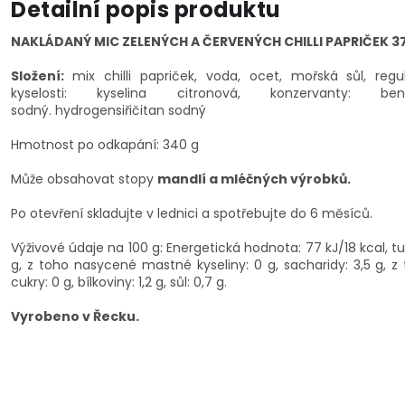
Detailní popis produktu
NAKLÁDANÝ MIC ZELENÝCH A ČERVENÝCH CHILLI PAPRIČEK 3
Složení:
mix chilli papriček, voda, ocet, mořská sůl, regu
kyselosti: kyselina citronová, konzervanty: ben
sodný.
hydrogensiřičitan sodný
Hmotnost po odkapání: 340 g
Může obsahovat stopy
mandlí a mléčných výrobků.
Po otevření skladujte v lednici a spotřebujte do 6 měsíců.
Výživové údaje na 100 g: Energetická hodnota: 77 kJ/18 kcal, tu
g, z toho nasycené mastné kyseliny: 0 g, sacharidy: 3,5 g, z
cukry: 0 g, bílkoviny: 1,2 g, sůl: 0,7 g.
Vyrobeno v Řecku.