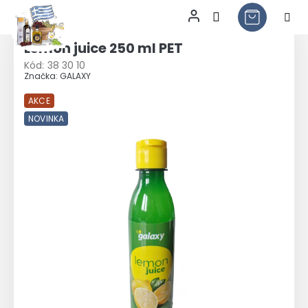
Přejít
na
Lemon juice 250 ml PET
obsah
Kód:
38 30 10
Značka:
GALAXY
AKCE
NOVINKA