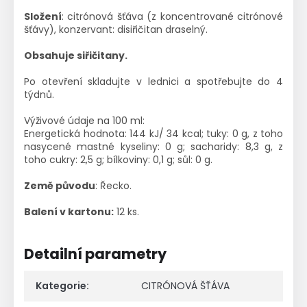
Složení
: citrónová šťáva (z koncentrované citrónové
šťávy), konzervant: disiřičitan draselný.
Obsahuje siřičitany.
Po otevření skladujte v lednici a spotřebujte do 4
týdnů.
Výživové údaje na 100 ml:
Energetická hodnota: 144 kJ/ 34 kcal; tuky: 0 g, z toho
nasycené mastné kyseliny: 0 g; sacharidy: 8,3 g, z
toho cukry: 2,5 g; bílkoviny: 0,1 g; sůl: 0 g.
Země původu
: Řecko.
Balení v kartonu:
12 ks.
Detailní parametry
Kategorie
:
CITRÓNOVÁ ŠŤÁVA