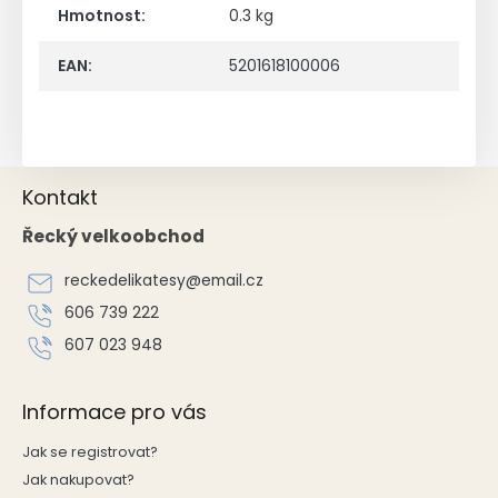
Hmotnost
:
0.3 kg
EAN
:
5201618100006
Z
Kontakt
á
p
Řecký velkoobchod
a
t
reckedelikatesy
@
email.cz
í
606 739 222
607 023 948
Informace pro vás
Jak se registrovat?
Jak nakupovat?