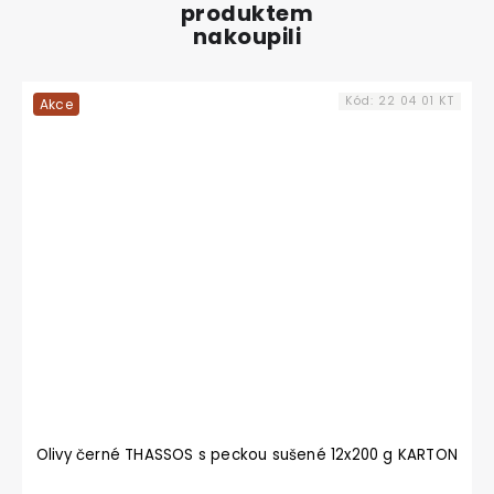
produktem
nakoupili
Kód:
22 04 01 KT
Akce
Olivy černé THASSOS s peckou sušené 12x200 g KARTON