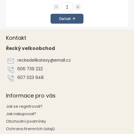
Detail
Z
Kontakt
á
p
Řecký velkoobchod
a
t
reckedelikatesy
@
email.cz
í
606 739 222
607 023 948
Informace pro vás
Jak se registrovat?
Jak nakupovat?
Obchodní podmínky
Ochrana firemních údajů