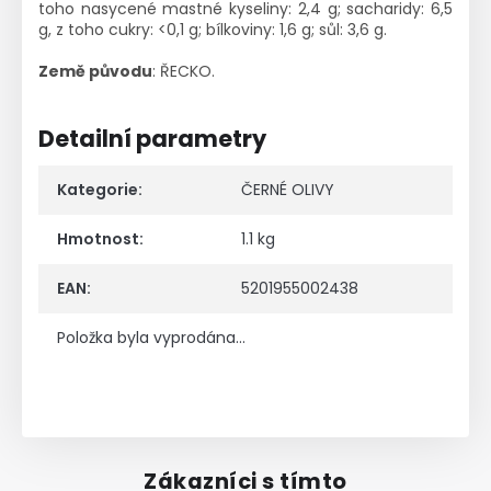
toho nasycené mastné kyseliny: 2,4 g; sacharidy: 6,5
g, z toho cukry: <0,1 g; bílkoviny: 1,6 g; sůl: 3,6 g.
Země původu
: ŘECKO.
Detailní parametry
Kategorie
:
ČERNÉ OLIVY
Hmotnost
:
1.1 kg
EAN
:
5201955002438
Položka byla vyprodána…
Zákazníci s tímto