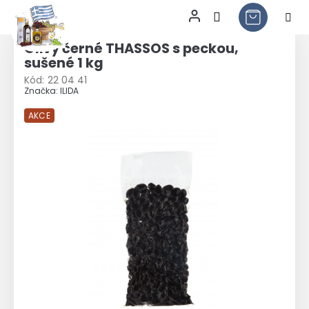
Přejít
na
Olivy černé THASSOS s peckou,
obsah
sušené 1 kg
Kód:
22 04 41
Značka:
ILIDA
AKCE