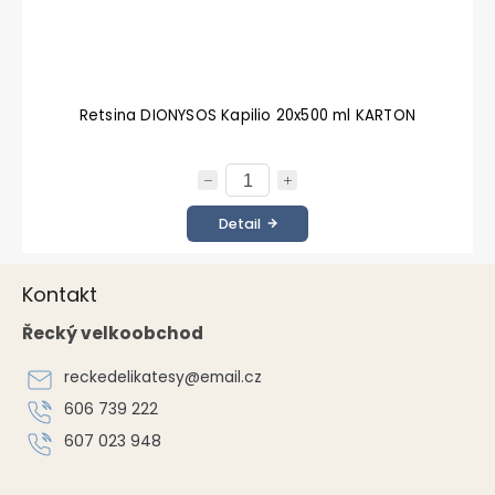
Retsina DIONYSOS Kapilio 20x500 ml KARTON
Detail
Z
Kontakt
á
p
Řecký velkoobchod
a
t
reckedelikatesy
@
email.cz
í
606 739 222
607 023 948