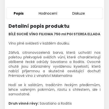
Popis
Hodnocení
Diskuze
Detailní popis produktu
BÍLÉ SUCHÉ VÍNO FILIOMA 750 ml PGI STEREA ELLADA
Víno plné svěžesti v každém doušku.
Zářivá, citronovozelená barva, která uchvátí nos
paletou překvapivě svěžích vůní, které charakterizují
oblíbené řecké odrůdy Savatiano a Roditis.
Ovocné
chutě jsou zdůrazněny vyváženou kyselostí, která
nabízí příjemnou a skutečně osvěžující dochuť!
Prémiové víno z vinařství Malamatina
Hodí se k salátům, tradičním řeckým předkrmům,
lehce vařeným pokrmům, rizotu s chřestem, ale i
samostatně.
Druh vinné révy:
Savatiano a Roditis