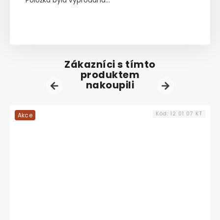
Zákazníci s tímto
produktem
nakoupili
Previous
Next
Kód:
12 01 07 KT
Akce