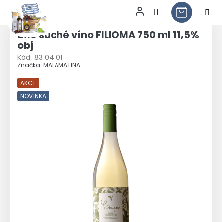
Přejít
na
Bílé suché víno FILIOMA 750 ml 11,5%
obsah
obj
Kód:
83 04 01
Značka:
MALAMATINA
AKCE
NOVINKA