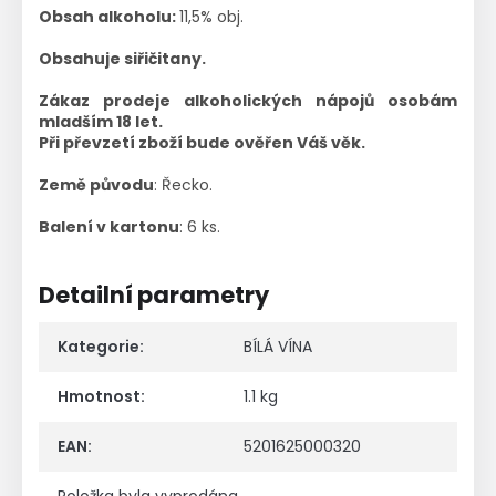
Obsah alkoholu:
11,5% obj.
Obsahuje siřičitany.
Zákaz prodeje alkoholických nápojů osobám
mladším 18 let.
Při převzetí zboží bude ověřen Váš věk.
Země původu
: Řecko.
Balení v kartonu
: 6 ks.
Detailní parametry
Kategorie
:
BÍLÁ VÍNA
Hmotnost
:
1.1 kg
EAN
:
5201625000320
Položka byla vyprodána…